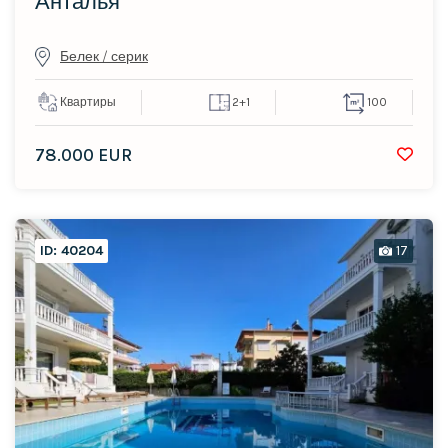
Анталья
Белек / серик
Квартиры
2+1
100
78.000 EUR
ID: 40204
17