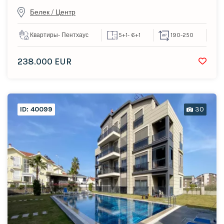
Белек / Центр
Квартиры
- Пентхаус
5+1
- 6+1
190-250
238.000 EUR
ID: 40099
30