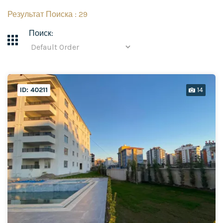
Результат Поиска : 29
Все Микрорайоны
Поиск:
Пожалуйста выберите
Инфраструктура Объекта
Пожалуйста выберите
ID: 40211
14
Особенности Апартаментов
Пожалуйста выберите
Параметры
Пожалуйста выберите
Дополнительно