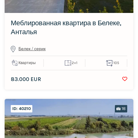
Пожалуйста выберите
ID Обьекта
Меблированная квартира в Белеке,
Анталья
Белек / серик
Поиск
Квартиры
2+1
105
83.000 EUR
ID: 40210
18