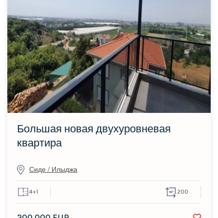
Большая новая двухуровневая
квартира
Сиде / Илыджа
4+1
200
200.000 EUR