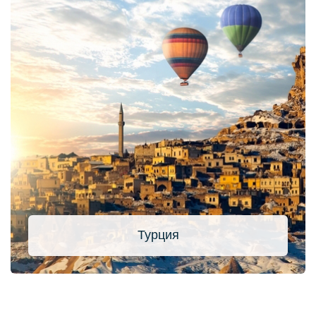
Параметры
Пожалуйста выберите
Дополнительно
Пожалуйста выберите
ID Обьекта
Турция
Поиск