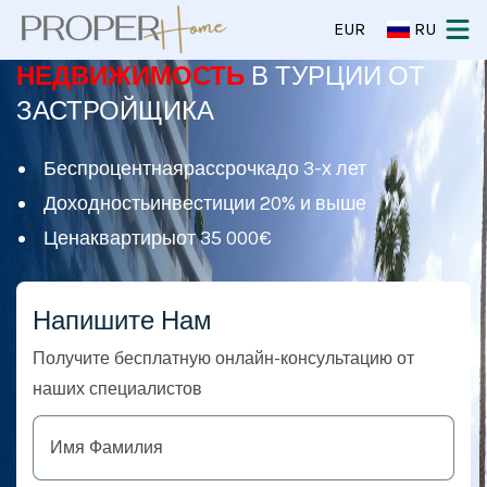
EUR
RU
НЕДВИЖИМОСТЬ
В ТУРЦИИ ОТ
ЗАСТРОЙЩИКА
Беспроцентнаярассрочкадо 3-х лет
Доходностьинвестиции 20% и выше
Ценаквартирыот 35 000€
Напишите Нам
Получите бесплатную онлайн-консультацию от
наших специалистов